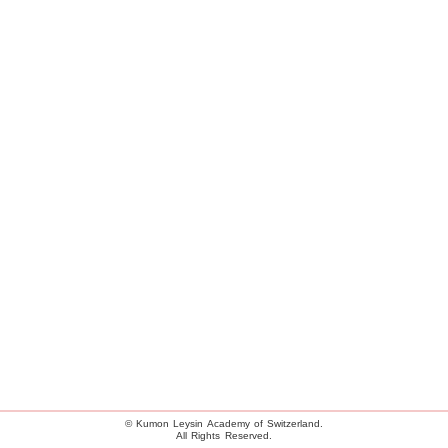
© Kumon Leysin Academy of Switzerland.
All Rights Reserved.